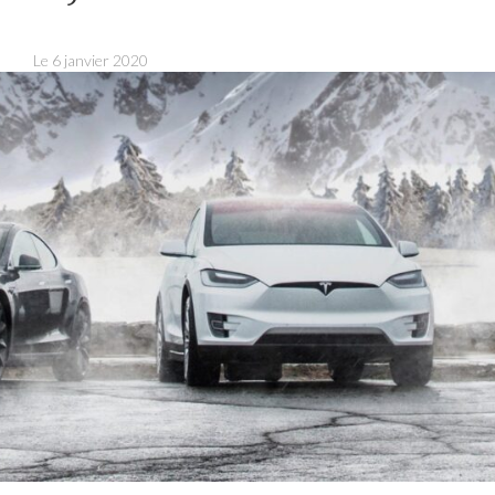
VTC Parc Techn
Saint-Pri
Le
6 janvier 2020
VTC Saint-P
VTC Vaulx-en
VTC Villeur
VTC Chauffeu