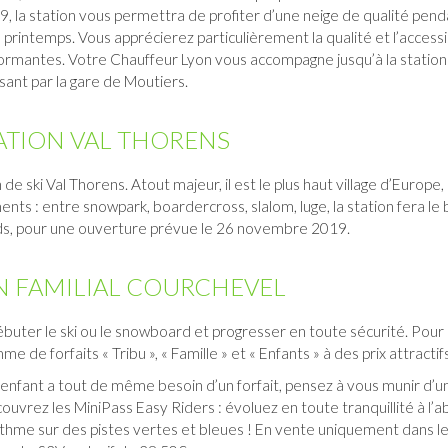
 la station vous permettra de profiter d’une neige de qualité pend
 printemps. Vous apprécierez particulièrement la qualité et l’accessi
formantes. Votre
Chauf
feur
Lyon
vous accompagne jusqu’à la station 
sant par la gare de Moutiers.
TATION VAL THORENS
n de
ski Val Thorens
. Atout majeur, il est le plus haut village d’Europe,
ts : entre snowpark, boardercross, slalom, luge, la station fera le
s, pour une ouverture prévue le 26 novembre 2019.
N FAMILIAL COURCHEVEL
 débuter le ski ou le snowboard et progresser en toute sécurité. Pour c
de forfaits « Tribu », « Famille » et « Enfants » à des prix attractifs
tre enfant a tout de même besoin d’un forfait, pensez à vous munir d’u
couvrez les MiniPass Easy Riders : évoluez en toute tranquillité à l’a
ythme sur des pistes vertes et bleues ! En vente uniquement dans le