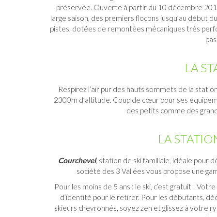
préservée. Ouverte à partir du 10 décembre 2019,
large saison, des premiers flocons jusqu’au début du
pistes, dotées de remontées mécaniques très per
pas
LA S
Respirez l’air pur des hauts sommets de la statio
2300m d’altitude. Coup de cœur pour ses équipemen
des petits comme des grand
LA STATIO
Courchevel
, station de ski familiale, idéale pour
société des 3 Vallées vous propose une gamme 
Pour les moins de 5 ans : le ski, c’est gratuit ! Vo
d’identité pour le retirer. Pour les débutants, dé
skieurs chevronnés, soyez zen et glissez à votre r