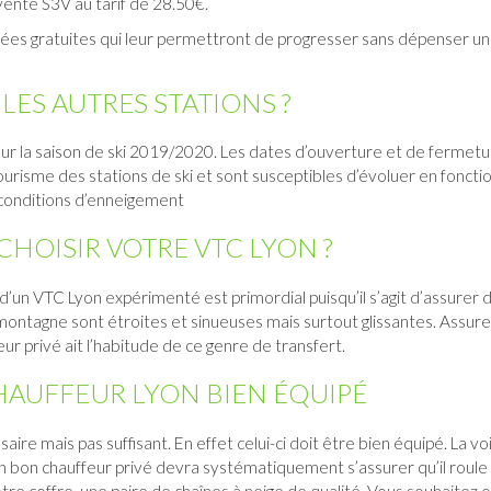
vente S3V au tarif de 28.50€.
es gratuites qui leur permettront de progresser sans dépenser un
LES AUTRES STATIONS ?
ur la saison de ski 2019/2020. Les dates d’ouverture et de fermet
ourisme
des stations de ski et sont susceptibles d’évoluer en foncti
conditions d’enneigement
OISIR VOTRE VTC LYON ?
’un VTC Lyon expérimenté est primordial puisqu’il s’agit d’assurer 
 montagne sont étroites et sinueuses mais surtout glissantes. Assur
r privé ait l’habitude de ce genre de transfert.
HAUFFEUR LYON BIEN ÉQUIPÉ
ire mais pas suffisant. En effet celui-ci doit être bien équipé. La vo
un bon chauffeur privé devra systématiquement s’assurer qu’il roule
votre coffre, une paire de chaînes à neige de qualité. Vous souhaitez 