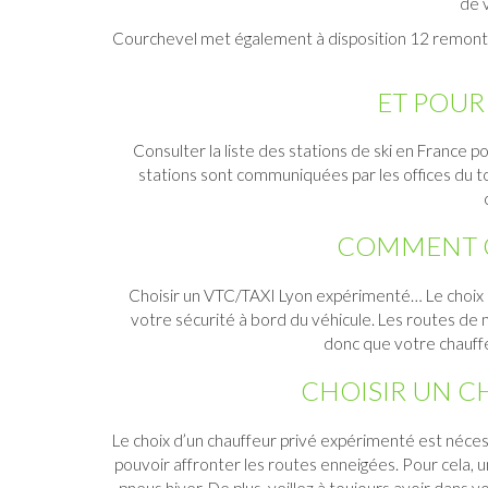
de 
Courchevel met également à disposition 12 remonté
ET POUR 
Consulter la liste des
stations de ski en France
po
stations sont communiquées par
les offices du
t
COMMENT CH
Choisir un
VTC/TAXI Lyon
expérimenté… Le choix d
votre sécurité à bord du véhicule. Les routes de
donc que votre chauffeu
CHOISIR UN C
Le choix d’un chauffeur privé expérimenté est nécessa
pouvoir affronter les routes enneigées. Pour cela, 
pneus hiver. De plus, veillez à toujours avoir dans 