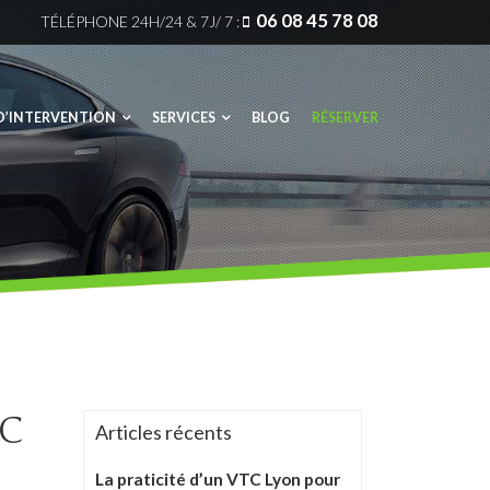
06 08 45 78 08
TÉLÉPHONE
24H/24 & 7J/ 7 :
D’INTERVENTION
SERVICES
BLOG
RÉSERVER
on
Gares & Aéroports
ieu
Événements
harpieu
Conciergerie
xpo
Mariages
as
Entreprise
TC
ève
Stations de Ski
Articles récents
 Stadium
La praticité d’un VTC Lyon pour