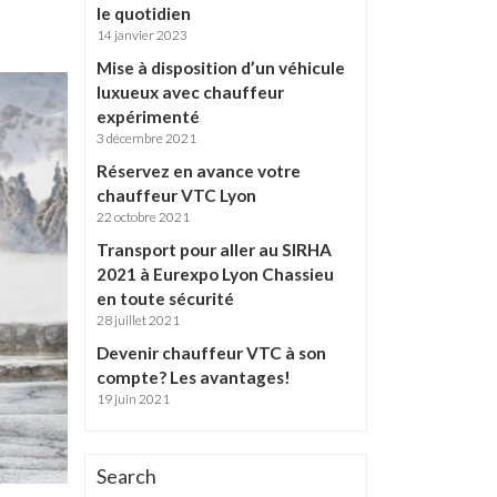
le quotidien
ologique
14 janvier 2023
est
Mise à disposition d’un véhicule
riest
luxueux avec chauffeur
expérimenté
-Velin
3 décembre 2021
Réservez en avance votre
banne
chauffeur VTC Lyon
22 octobre 2021
r privé
Transport pour aller au SIRHA
2021 à Eurexpo Lyon Chassieu
en toute sécurité
28 juillet 2021
Devenir chauffeur VTC à son
compte? Les avantages!
19 juin 2021
Search