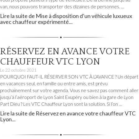
VTC
van, nous pouvons transporter des dizaines de personnes. …
Saint-
Lire la suite de Mise à disposition d’un véhicule luxueux
avec chauffeur expérimenté...
Priest
VTC
Vaulx-
RÉSERVEZ EN AVANCE VOTRE
en-
CHAUFFEUR VTC LYON
Velin
Le
22 octobre 2021
POURQUOI FAUT-IL RÉSERVER SON VTC À L’AVANCE ? Un départ
en vacances seul, en famille ou entre amis, est prévu
VTC
prochainement sur votre agenda. Vous ne savez pas comment aller
Villeurbanne
jusqu’à l’aéroport de Lyon Saint Exupéry ou bien à la gare de Lyon
Part Dieu ? Les VTC Chauffeur Lyon sont la solution. Si l’on …
VTC
Lire la suite de Réservez en avance votre chauffeur VTC
Chauffeur
Lyon...
privé