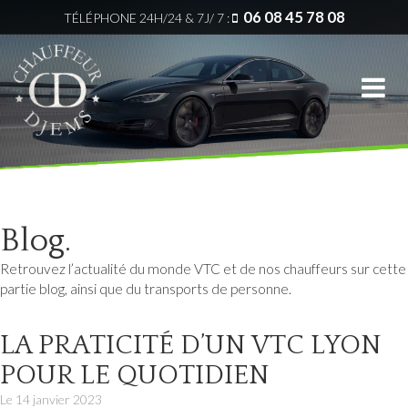
06 08 45 78 08
TÉLÉPHONE
24H/24 & 7J/ 7 :
Menu
Zones
Services
principale
d’intervention
Gares
Accueil
VTC
&
Bron
Aéroports
Notre
société
VTC
Événements
Chassieu
La
Conciergerie
Blog.
Qualité
VTC
Retrouvez l’actualité du monde VTC et de nos chauffeurs sur cette
Décines-
Mariages
Véhicules
partie blog, ainsi que du transports de personne.
Charpieu
Entreprise
Zones
LA PRATICITÉ D’UN VTC LYON
VTC
d’intervention
POUR LE QUOTIDIEN
Stations
Eurexpo
de
Le
14 janvier 2023