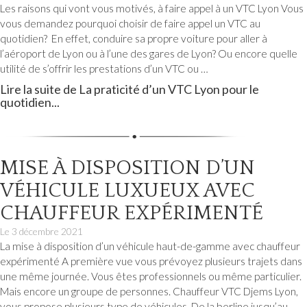
Services
Les raisons qui vont vous motivés, à faire appel à un VTC Lyon Vous
VTC
Ski
vous demandez pourquoi choisir de faire appel un VTC au
Genas
Blog
quotidien? En effet, conduire sa propre voiture pour aller à
l’aéroport de Lyon ou à l’une des gares de Lyon? Ou encore quelle
VTC
utilité de s’offrir les prestations d’un VTC ou …
Réserver
Genève
Lire la suite de La praticité d’un VTC Lyon pour le
quotidien...
Nous
VTC
contacter
Groupama
MISE À DISPOSITION D’UN
Stadium
VÉHICULE LUXUEUX AVEC
VTC
CHAUFFEUR EXPÉRIMENTÉ
Parc
Le
3 décembre 2021
Technologique
La mise à disposition d’un véhicule haut-de-gamme avec chauffeur
expérimenté A première vue vous prévoyez plusieurs trajets dans
Saint-
une même journée. Vous êtes professionnels ou même particulier.
Priest
Mais encore un groupe de personnes. Chauffeur VTC Djems Lyon,
vous propose plusieurs type de véhicules. De la berline jusqu’au