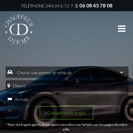
06 08 45 78 08
TÉLÉPHONE
24H/24 & 7J/ 7 :
Menu
Zones
Services
principale
d’intervention
Gares
Accueil
VTC
&
Bron
Aéroports
Notre
société
VTC
Événements
Chassieu
La
Conciergerie
Qualité
VTC
Décines-
Mariages
Véhicules
Charpieu
Entreprise
Zones
VTC
d’intervention
Stations
Eurexpo
* Pour les trajets gares et aéroport consultez nos forfaits sur les pages de votre
de
ville.