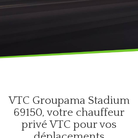
Services
VTC
Ski
Genas
Blog
VTC
Réserver
Genève
Nous
VTC
contacter
Groupama
Stadium
VTC
VTC Groupama Stadium
Parc
Technologique
69150, votre chauffeur
Saint-
privé VTC pour vos
Priest
déplacements