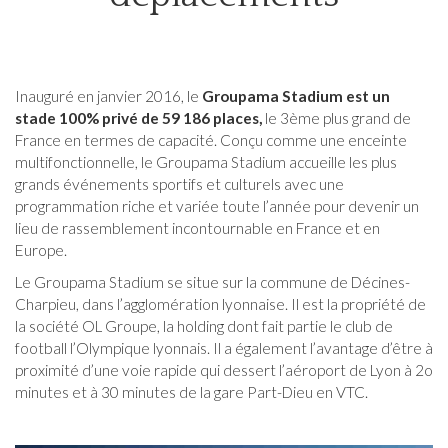
VTC
Saint-
Priest
Inauguré en janvier 2016, le
Groupama Stadium est un
stade 100% privé de 59 186 places,
le 3ème plus grand de
VTC
France en termes de capacité. Conçu comme une enceinte
Vaulx-
multifonctionnelle, le Groupama Stadium accueille les plus
grands événements sportifs et culturels avec une
en-
programmation riche et variée toute l’année pour devenir un
Velin
lieu de rassemblement incontournable en France et en
Europe.
VTC
Le
Groupama Stadium
se situe sur la commune de Décines-
Villeurbanne
Charpieu, dans l’agglomération lyonnaise. Il est la propriété de
la société OL Groupe, la holding dont fait partie le club de
football l’Olympique lyonnais. Il a également l’avantage d’être à
VTC
proximité d’une voie rapide qui dessert l’aéroport de Lyon à 2o
Chauffeur
minutes et à 30 minutes de la gare Part-Dieu en VTC.
privé