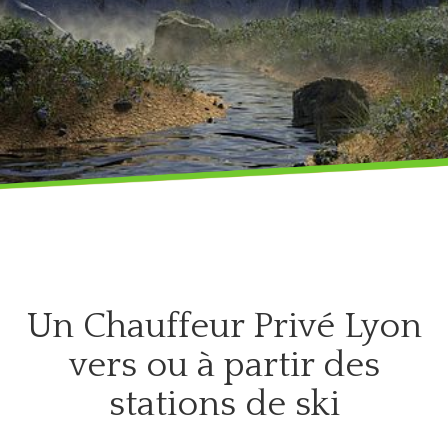
Services
VTC
Ski
Genas
Blog
VTC
Réserver
Genève
Nous
VTC
contacter
Groupama
Stadium
VTC
Un Chauffeur Privé Lyon
Parc
Technologique
vers ou à partir des
Saint-
stations de ski
Priest