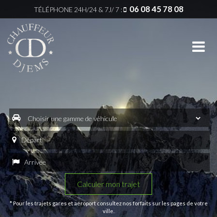
06 08 45 78 08
TÉLÉPHONE
24H/24 & 7J/ 7 :
Menu
Zones
Services
principale
d’intervention
Gares
Accueil
VTC
&
Bron
Aéroports
Notre
société
VTC
Événements
Chassieu
La
Conciergerie
Qualité
VTC
Décines-
Mariages
Véhicules
Charpieu
Entreprise
Zones
VTC
d’intervention
Stations
Eurexpo
* Pour les trajets gares et aéroport consultez nos forfaits sur les pages de votre
de
ville.