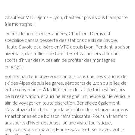
VTC
Saint-
Chauffeur VTC Djems – Lyon, chauffeur privé vous transporte
Priest
à la montagne !
Depuis de nombreuses années, Chauffeur Djems est
VTC
spécialisé dans la desserte des stations de ski de Savoie,
Haute-Savoie et d’Isère en VTC depuis Lyon. Pendant la saison
Vaulx-
hivernale, des milliers de touristes et vacanciers afflux aux
en-
sports d’hiver des Alpes afin de profiter des montagnes
Velin
enneigés.
Votre Chauffeur privé vous conduis dans une des stations de
VTC
ski des Alpes depuis les gares, aéroports de Lyon ou le lieu de
votre convenance. À la différence du taxi, le tarif est fixé lors
Villeurbanne
de la réservation, et aucune enseigne lumineuse sur le véhicule
afin de voyager en toute discrétion. Bénéficiez également
VTC
d’avantage à bord : tels que la wifi, câble de recharge pour vos
Chauffeur
smartphones et de boisson rafraîchissante. Pour un transfert
aux sports d’hiver des Alpes, où une visite touristique,
privé
déplacez-vous en Savoie, Haute-Savoie et Isère avec votre